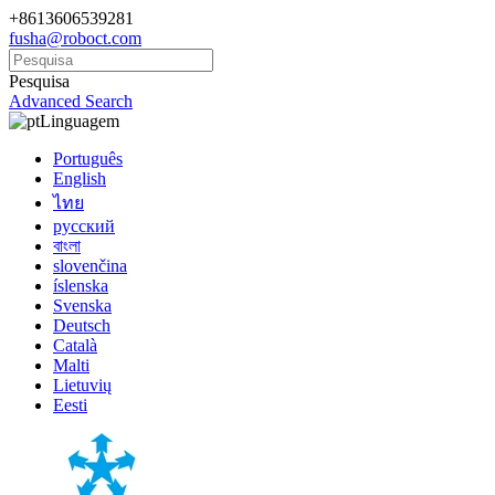
+8613606539281
fusha@roboct.com
Pesquisa
Advanced Search
Linguagem
Português
English
ไทย
русский
বাংলা
slovenčina
íslenska
Svenska
Deutsch
Català
Malti
Lietuvių
Eesti