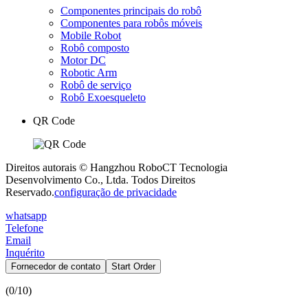
Componentes principais do robô
Componentes para robôs móveis
Mobile Robot
Robô composto
Motor DC
Robotic Arm
Robô de serviço
Robô Exoesqueleto
QR Code
Direitos autorais © Hangzhou RoboCT Tecnologia
Desenvolvimento Co., Ltda. Todos Direitos
Reservado.
configuração de privacidade
whatsapp
Telefone
Email
Inquérito
Fornecedor de contato
Start Order
(
0
/10)