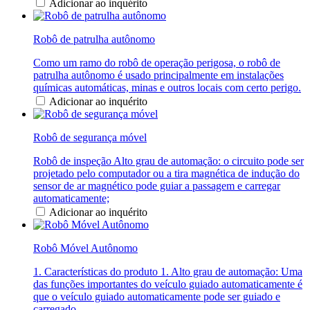
Adicionar ao inquérito
Robô de patrulha autônomo
Como um ramo do robô de operação perigosa, o robô de
patrulha autônomo é usado principalmente em instalações
químicas automáticas, minas e outros locais com certo perigo.
Adicionar ao inquérito
Robô de segurança móvel
Robô de inspeção Alto grau de automação: o circuito pode ser
projetado pelo computador ou a tira magnética de indução do
sensor de ar magnético pode guiar a passagem e carregar
automaticamente;
Adicionar ao inquérito
Robô Móvel Autônomo
1. Características do produto 1. Alto grau de automação: Uma
das funções importantes do veículo guiado automaticamente é
que o veículo guiado automaticamente pode ser guiado e
carregado...