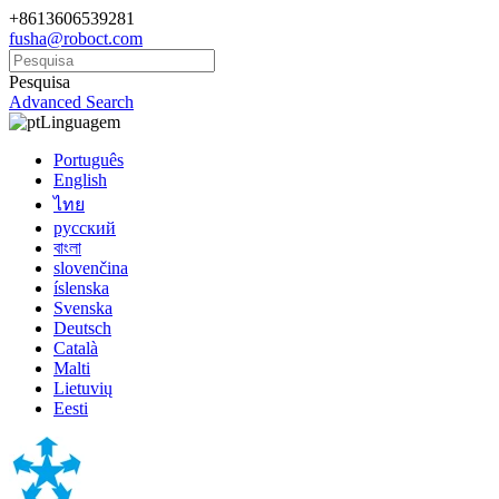
+8613606539281
fusha@roboct.com
Pesquisa
Advanced Search
Linguagem
Português
English
ไทย
русский
বাংলা
slovenčina
íslenska
Svenska
Deutsch
Català
Malti
Lietuvių
Eesti